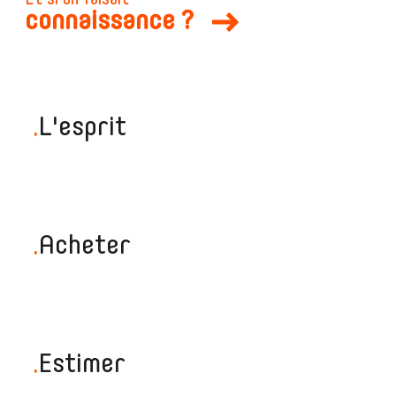
Et si on faisait
connaissance ?
.
L'esprit
.
Acheter
.
Estimer