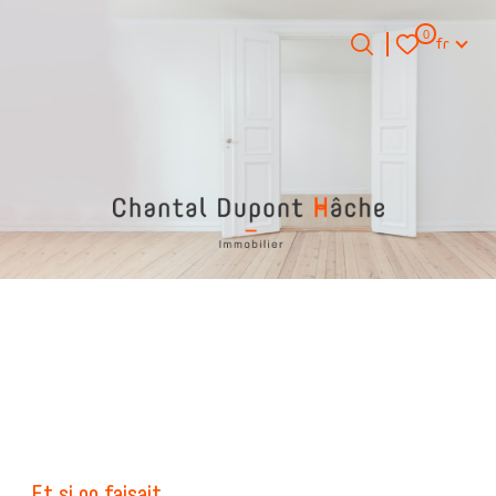
Langue
0
fr
Langue
0
Accueil
fr