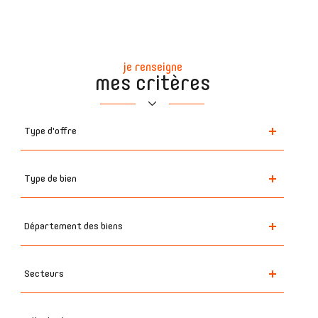
je renseigne
mes critères
Type
Type d'offre
d'offre
Type
Type de bien
de
bien
Département
Département des biens
des
biens
Secteurs
Secteurs
Ville