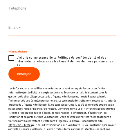
Téléphone
Email
*
* Champs obligatoires
J'ai pris connaissance de la Politique de confidentialité et des
informations relatives au traitement de mes données personnelles
**
envoyer
Les informations recueillies sur ce formulaire sont enregistrées dans un fichier
informatisé par La Boite Immo agissant comme Sous-traitant du traitement pour la
gestion de la clientèle/prospects de l'Agence / du Réseau qui reste Responsable du
Traitement de vos Données personnelles. La base légale du traitement repose sur l'intérêt
légitime de l'Agence / du Réseau. Elles sont conservées jusqu'à demande de suppression
et sont destinées à l'Agence / au Réseau. Conformément à la loi « informatique et libertés
», vous disposez des droits d’accès, de rectification, d’effacement, d’opposition, de
limitation et de portabilité de vos données. Vous pouvez retirer votre consentement à
tout moment en contactant directement l’Agence / Le Réseau. Consultez le site
https://cnil.fr/fr
pour plus d’informations sur vos droits. Si vous estimez, après avoir
contacté l'Agence / le Réseau, que vos droits « Informatique et Libertés » ne sont pas