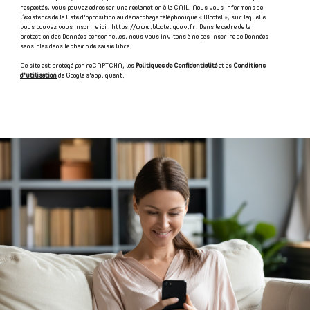
respectés, vous pouvez adresser une réclamation à la CNIL. Nous vous informons de
l’existence de la liste d'opposition au démarchage téléphonique « Bloctel », sur laquelle
vous pouvez vous inscrire ici :
https://www.bloctel.gouv.fr
. Dans le cadre de la
protection des Données personnelles, nous vous invitons à ne pas inscrire de Données
sensibles dans le champ de saisie libre.
Ce site est protégé par reCAPTCHA, les
Politiques de Confidentialité
et es
Conditions
d'utilisation
de Google s'appliquent.