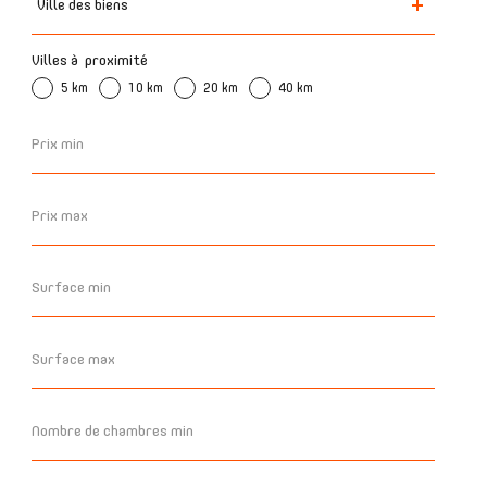
Ville des biens
des
biens
Villes à proximité
5 km
10 km
20 km
40 km
Prix
min
Prix
max
Surface
min
Surface
max
Nombre
de
chambres
min
Nombre