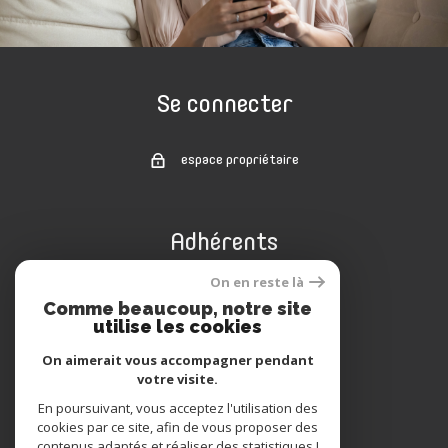
Se connecter
espace propriétaire
Adhérents
On en reste là
Comme beaucoup, notre site
utilise les cookies
On aimerait vous accompagner pendant
votre visite.
En poursuivant, vous acceptez l'utilisation des
cookies par ce site, afin de vous proposer des
© 2022
Tous droits réservés
contenus adaptés et réaliser des statistiques !