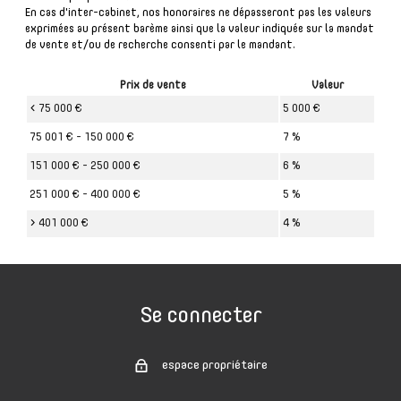
En cas d'inter-cabinet, nos honoraires ne dépasseront pas les valeurs
exprimées au présent barème ainsi que la valeur indiquée sur la mandat
de vente et/ou de recherche consenti par le mandant.
Prix de vente
Valeur
<
75 000 €
5 000 €
75 001 € - 150 000 €
7 %
151 000 € - 250 000 €
6 %
251 000 € - 400 000 €
5 %
>
401 000 €
4 %
Se connecter
espace propriétaire