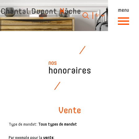
menu
Langue
Langue
fr
0
Accueil
fr
nos
honoraires
Vente
Type de mandat:
Tous types de mandat
Par exemple pour la
vente
: