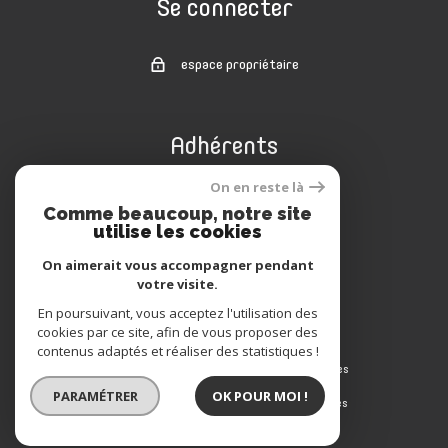
Se connecter
espace propriétaire
Adhérents
On en reste là
Comme beaucoup, notre site
utilise les cookies
On aimerait vous accompagner pendant
votre visite.
En poursuivant, vous acceptez l'utilisation des
cookies par ce site, afin de vous proposer des
© 2022
Tous droits réservés
contenus adaptés et réaliser des statistiques !
Nos honoraires
Traduction powered by Google
PARAMÉTRER
OK POUR MOI !
Plan du site
Mentions légales
Partenaires
Admin
Politique RGPD
Cookies