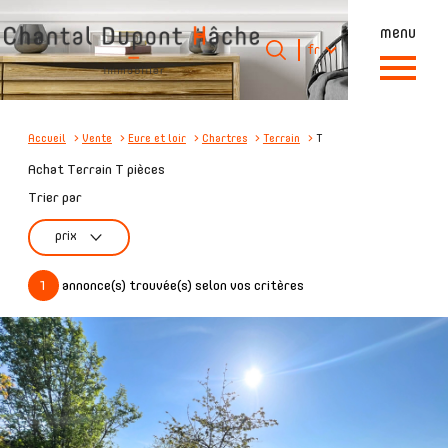
menu
Langue
Langue
fr
0
Accueil
fr
Accueil
Vente
Eure et loir
Chartres
Terrain
T
Achat Terrain T pièces
Trier par
prix
1
annonce(s) trouvée(s) selon vos critères