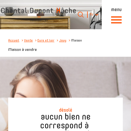
menu
Langue
Langue
fr
0
Accueil
fr
Accueil
Vente
Eure et loir
Jouy
Maison
Maison à vendre
désolé
aucun bien ne
correspond à