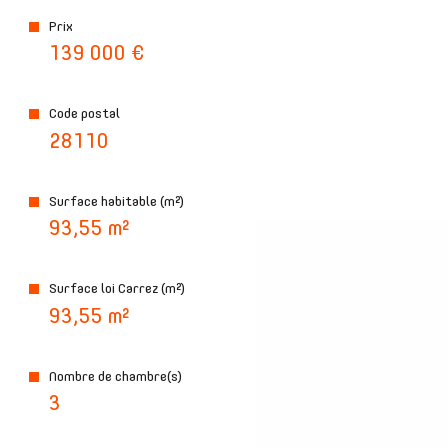
Prix
plus d'informations sur
139 000 €
le quartier
Code postal
28110
bilan
Surface habitable (m²)
énergétique
93,55 m²
Surface loi Carrez (m²)
93,55 m²
Nombre de chambre(s)
3