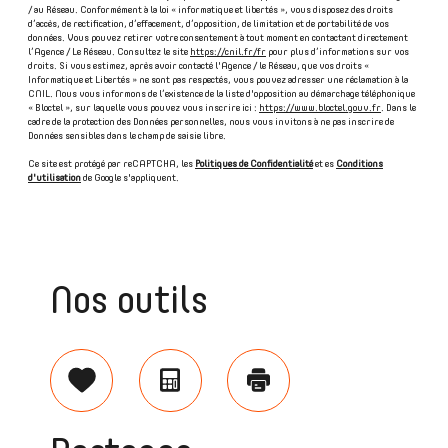
/ au Réseau. Conformément à la loi « informatique et libertés », vous disposez des droits
d’accès, de rectification, d’effacement, d’opposition, de limitation et de portabilité de vos
données. Vous pouvez retirer votre consentement à tout moment en contactant directement
l’Agence / Le Réseau. Consultez le site
https://cnil.fr/fr
pour plus d’informations sur vos
droits. Si vous estimez, après avoir contacté l'Agence / le Réseau, que vos droits «
Informatique et Libertés » ne sont pas respectés, vous pouvez adresser une réclamation à la
CNIL. Nous vous informons de l’existence de la liste d'opposition au démarchage téléphonique
« Bloctel », sur laquelle vous pouvez vous inscrire ici :
https://www.bloctel.gouv.fr
. Dans le
cadre de la protection des Données personnelles, nous vous invitons à ne pas inscrire de
Données sensibles dans le champ de saisie libre.
Ce site est protégé par reCAPTCHA, les
Politiques de Confidentialité
et es
Conditions
d'utilisation
de Google s'appliquent.
Nos outils
Sélectionner
Calculatrice
Imprimer