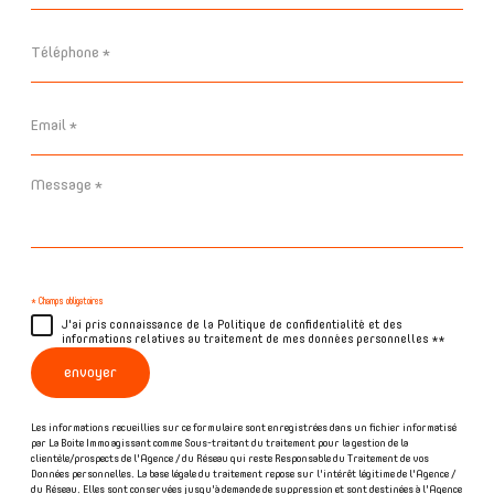
Téléphone
*
Email
*
Message
*
* Champs obligatoires
J'ai pris connaissance de la Politique de confidentialité et des
informations relatives au traitement de mes données personnelles **
envoyer
Les informations recueillies sur ce formulaire sont enregistrées dans un fichier informatisé
par La Boite Immo agissant comme Sous-traitant du traitement pour la gestion de la
clientèle/prospects de l'Agence / du Réseau qui reste Responsable du Traitement de vos
Données personnelles. La base légale du traitement repose sur l'intérêt légitime de l'Agence /
du Réseau. Elles sont conservées jusqu'à demande de suppression et sont destinées à l'Agence