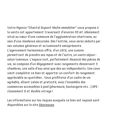
plus d'informations
Votre Agence "Chantal Dupont Hâche immobilier" vous propose à
financières
la vente cet appartement traversant d’environ 93 m², idéalement
situé au cœur d’une commune de l’agglomération chartraine, au
sein d’une résidence sécurisée. Dès l’entrée, vous serez séduits par
ses volumes généreux et sa luminosité omniprésente.
L’agencement harmonieux offre, d’un côté, une cuisine
permettant de prendre ses repas et de l’autre, un vaste séjour-
plus de
salon lumineux. L'espace nuit, parfaitement dissocié des pièces de
détails
vie, se compose d’un dégagement avec rangements desservant 3
chambres, une salle d’eau ainsi que des wc indépendants. Une cave
vient compléter ce bien et apporter un confort de rangement
appréciable au quotidien.. Vous profiterez d’un cadre de vie
agréable, alliant calme et praticité, avec l’ensemble des
commerces accessibles à pied (pharmacie, boulangerie etc ..) DPE :
classement D et double vitrage !
la
copropriété
Les informations sur les risques auxquels ce bien est exposé sont
disponibles sur le site
Géorisques