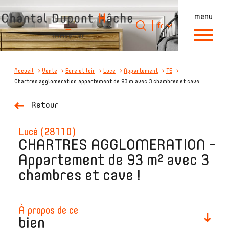
menu
Langue
Langue
fr
0
Accueil
fr
Accueil
Vente
Eure et loir
Luce
Appartement
T5
Chartres agglomeration appartement de 93 m avec 3 chambres et cave
Retour
lucé (28110)
CHARTRES AGGLOMERATION -
Appartement de 93 m² avec 3
chambres et cave !
à propos de ce
bien