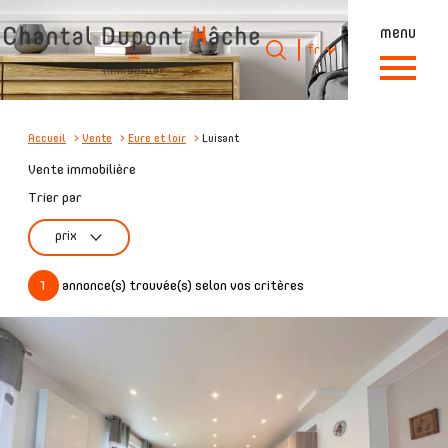
menu
Langue
Langue
fr
0
Accueil
fr
Accueil
Vente
Eure et loir
Luisant
Vente immobilière
Trier par
prix
1
annonce(s) trouvée(s) selon vos critères