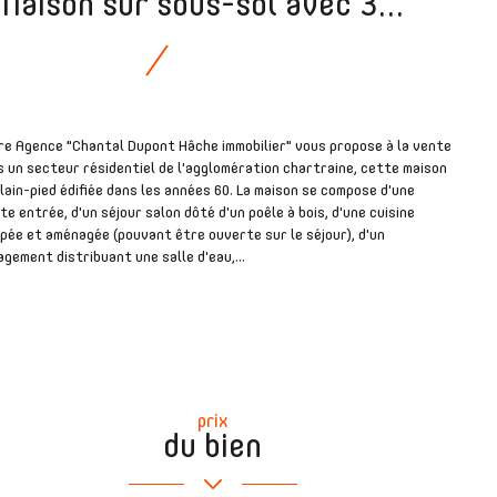
Maison sur sous-sol avec 3...
re Agence "Chantal Dupont Hâche immobilier" vous propose à la vente
 un secteur résidentiel de l'agglomération chartraine, cette maison
lain-pied édifiée dans les années 60. La maison se compose d'une
te entrée, d'un séjour salon dôté d'un poêle à bois, d'une cuisine
pée et aménagée (pouvant être ouverte sur le séjour), d'un
gement distribuant une salle d'eau,...
prix
du bien