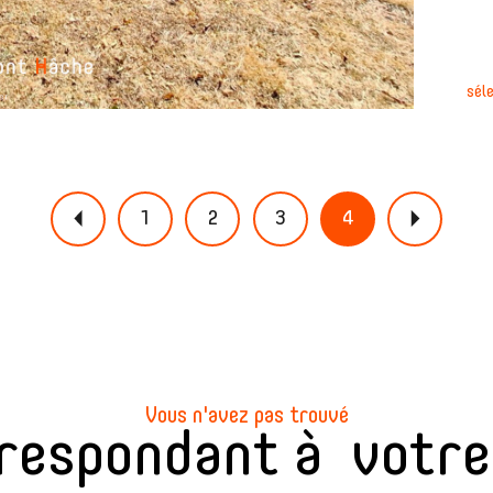
sél
1
2
3
4
Vous n'avez pas trouvé
rrespondant à votr