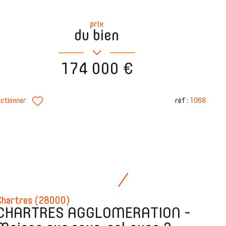
prix
du bien
174 000 €
réf :
1068
ectionner
Chartres (28000)
CHARTRES AGGLOMERATION -