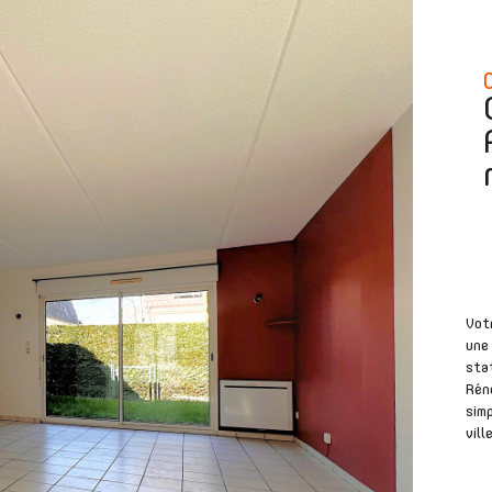
Vot
une 
stat
Réno
simp
vill