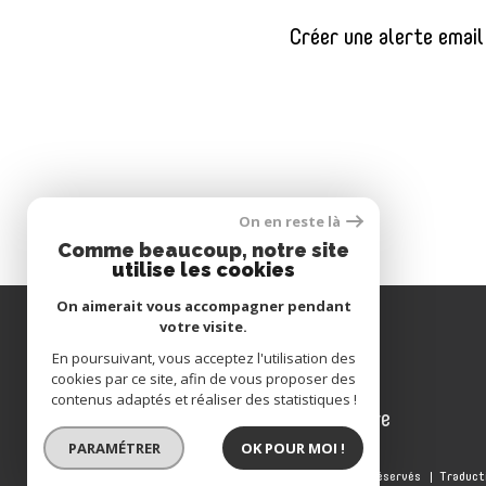
Créer une alerte email
On en reste là
Comme beaucoup, notre site
utilise les cookies
On aimerait vous accompagner pendant
votre visite.
Se connecter
En poursuivant, vous acceptez l'utilisation des
cookies par ce site, afin de vous proposer des
contenus adaptés et réaliser des statistiques !
espace propriétaire
PARAMÉTRER
OK POUR MOI !
© 2022
Tous droits réservés
Traduct