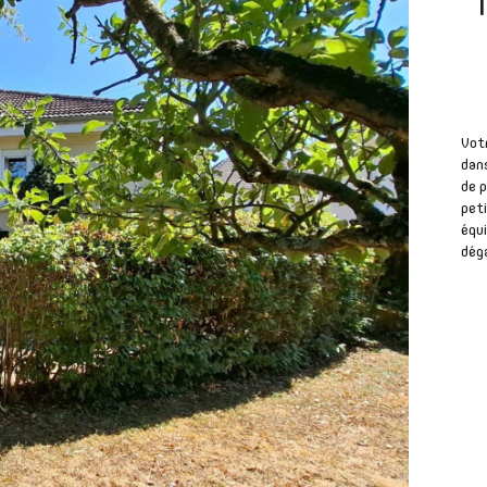
Vot
dans
de p
peti
équi
déga