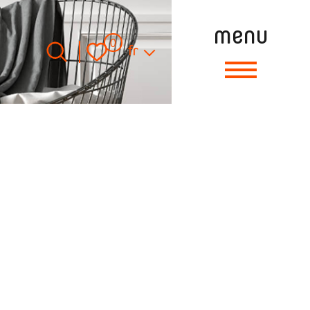
menu
Langue
0
fr