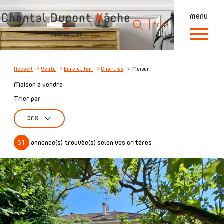
menu
Langue
Langue
fr
0
Accueil
fr
Accueil
Vente
Eure et loir
Chartres
Maison
Maison à vendre
Trier par
prix
31
annonce(s) trouvée(s) selon vos critères