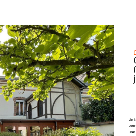
Vot
vent
une 