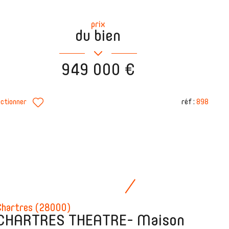
prix
du bien
949 000 €
réf :
898
ectionner
Chartres (28000)
CHARTRES THEATRE- Maison