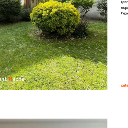
(par
espa
l'ex
sél