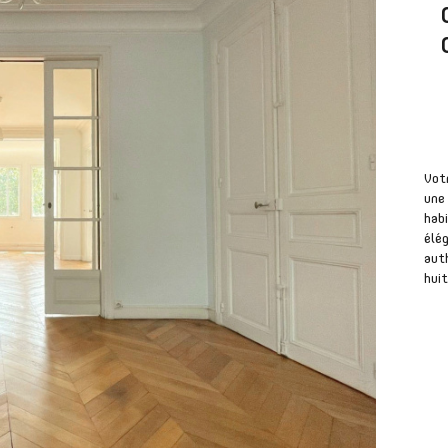
Vot
une 
habi
élég
auth
huit