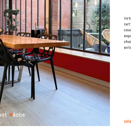
Vot
cett
cour
esp
choi
entr
sél