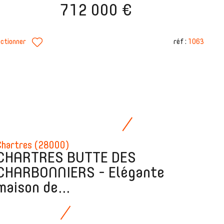
712 000 €
réf :
1063
ectionner
Chartres (28000)
CHARTRES BUTTE DES
CHARBONNIERS - Elégante
maison de...