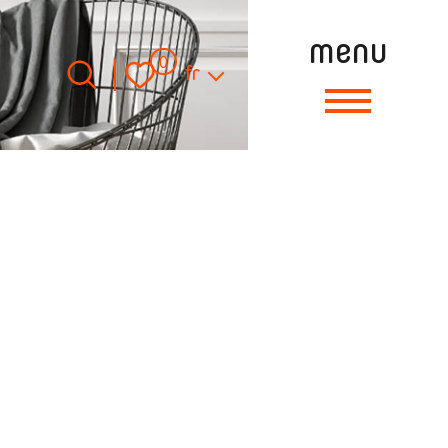
menu
Langue
0
fr