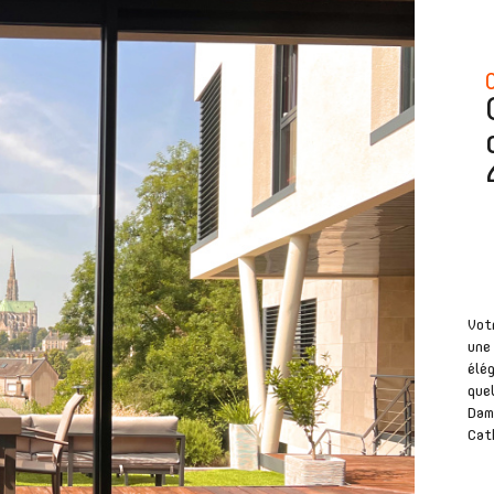
Vot
une 
élég
quel
Dame
Cath