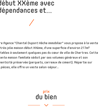
début XXème avec
dépendances et...
re Agence "Chantal Dupont Hâche immobilier" vous propose à la vente
très jolie maison début XXème, d'une superficie d'environ 217m²
tables à seulement quelques pas du cœur de ville de Chartres. Cette
ante maison familiale séduit par ses volumes généreux et son
enticité préservée (parquets, carreaux de ciment). Répartie sur
 pièces, elle offre un vaste salon-séjour...
prix
du bien