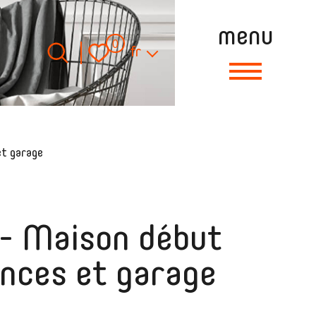
menu
Langue
0
fr
et garage
 Maison début
nces et garage