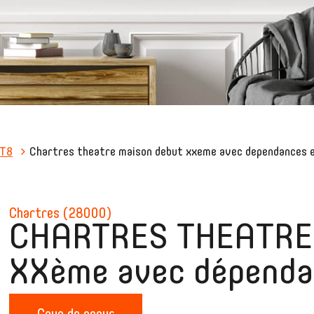
T8
Chartres theatre maison debut xxeme avec dependances 
chartres (28000)
CHARTRES THEATRE-
XXème avec dépenda