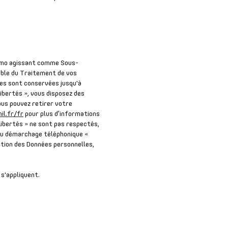
 Immo agissant comme Sous-
able du Traitement de vos
les sont conservées jusqu'à
ibertés », vous disposez des
Vous pouvez retirer votre
il.fr/fr
pour plus d’informations
Libertés » ne sont pas respectés,
 au démarchage téléphonique «
ection des Données personnelles,
s'appliquent.