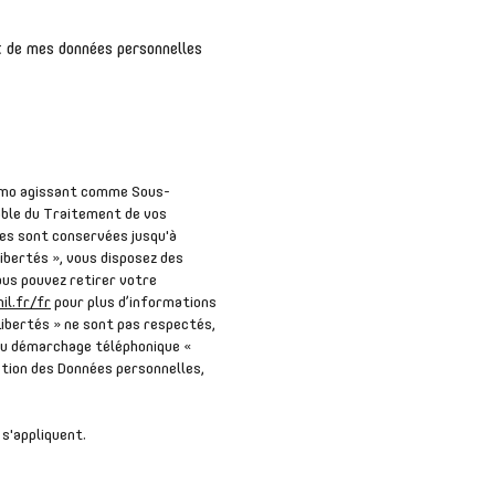
nt de mes données personnelles
 Immo agissant comme Sous-
able du Traitement de vos
les sont conservées jusqu'à
ibertés », vous disposez des
Vous pouvez retirer votre
il.fr/fr
pour plus d’informations
Libertés » ne sont pas respectés,
 au démarchage téléphonique «
ection des Données personnelles,
s'appliquent.