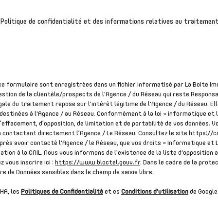
a Politique de confidentialité et des informations relatives au traiteme
 ce formulaire sont enregistrées dans un fichier informatisé par La Boite
estion de la clientèle/prospects de l'Agence / du Réseau qui reste Respons
ale du traitement repose sur l'intérêt légitime de l'Agence / du Réseau. El
estinées à l'Agence / au Réseau. Conformément à la loi « informatique et l
 d’effacement, d’opposition, de limitation et de portabilité de vos données. 
contactant directement l’Agence / Le Réseau. Consultez le site
https://cn
après avoir contacté l'Agence / le Réseau, que vos droits « Informatique et 
tion à la CNIL. Nous vous informons de l’existence de la liste d'opposition
z vous inscrire ici :
https://www.bloctel.gouv.fr
. Dans le cadre de la prot
ire de Données sensibles dans le champ de saisie libre.
HA, les
Politiques de Confidentialité
et es
Conditions d'utilisation
de Google 