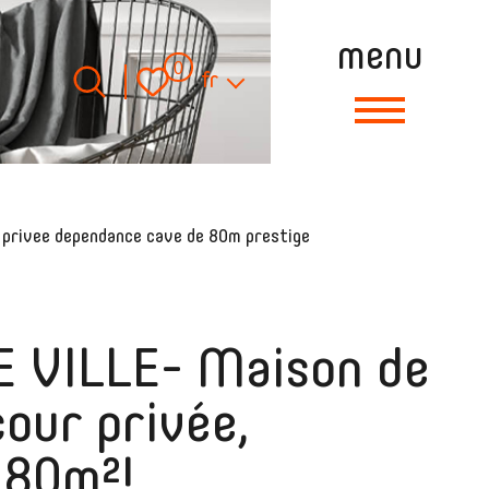
menu
Langue
0
fr
r privee dependance cave de 80m prestige
 VILLE- Maison de
cour privée,
 80m²!