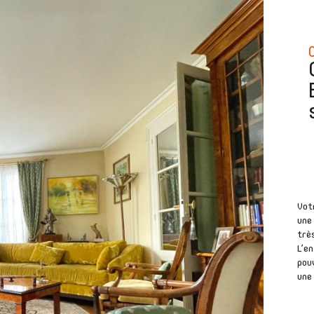
Vot
une 
très
L’en
pouv
une 