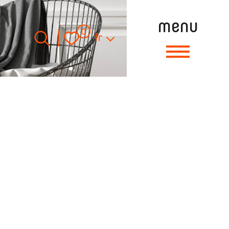
menu
Langue
0
fr