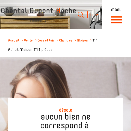
menu
Langue
Langue
fr
0
Accueil
fr
Accueil
Vente
Eure et loir
Chartres
Maison
T11
Achat Maison T11 pièces
désolé
aucun bien ne
correspond à