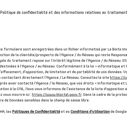
a Politique de confidentialité et des informations relatives au traiteme
 ce formulaire sont enregistrées dans un fichier informatisé par La Boite
estion de la clientèle/prospects de l'Agence / du Réseau qui reste Respons
ale du traitement repose sur l'intérêt légitime de l'Agence / du Réseau. El
estinées à l'Agence / au Réseau. Conformément à la loi « informatique et l
 d’effacement, d’opposition, de limitation et de portabilité de vos données. 
contactant directement l’Agence / Le Réseau. Consultez le site
https://cn
après avoir contacté l'Agence / le Réseau, que vos droits « Informatique et 
tion à la CNIL. Nous vous informons de l’existence de la liste d'opposition
z vous inscrire ici :
https://www.bloctel.gouv.fr
. Dans le cadre de la prot
ire de Données sensibles dans le champ de saisie libre.
HA, les
Politiques de Confidentialité
et es
Conditions d'utilisation
de Google 