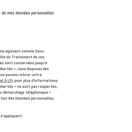
nt de mes données personnelles
 Immo agissant comme Sous-
able du Traitement de vos
les sont conservées jusqu'à
ibertés », vous disposez des
Vous pouvez retirer votre
il.fr/fr
pour plus d’informations
Libertés » ne sont pas respectés,
 au démarchage téléphonique «
ection des Données personnelles,
s'appliquent.