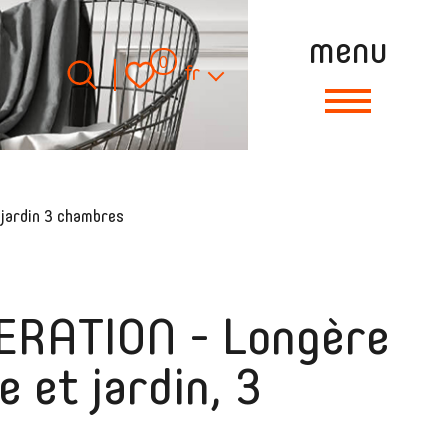
menu
Langue
0
fr
jardin 3 chambres
RATION - Longère
 et jardin, 3