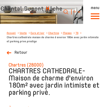
menu
Langue
Langue
fr
0
Accueil
fr
Accueil
Vente
Eure et loir
Chartres
Maison
T6
Chartres cathedrale maison de charme d environ 180m avec jardin intimiste
et parking prive prestige
Retour
chartres (28000)
CHARTRES CATHEDRALE-
Maison de charme d'environ
180m² avec jardin intimiste et
parking privé.