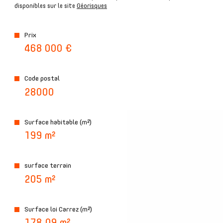
disponibles sur le site
Géorisques
Prix
plus d'informations sur
468 000 €
le quartier
Code postal
28000
bilan
Surface habitable (m²)
énergétique
199 m²
surface terrain
205 m²
Surface loi Carrez (m²)