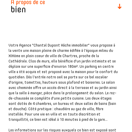
à propos de ce
bien
plus d'informations
Votre Agence "Chantal Dupont Hâche immobilier" vous propose à
financières
la vente une maison pleine de charme édifiée à l'époque milieu du
XIXème en plein coeur de ville de Chartres, proche de la
Cathédrale. Clos de murs, elle bénéficie d'un jardin intimiste et se
déploie sur une superficie d'environ 180m². Un parking en centre
ville a été acquis et est proposé avec la maison pour le confort du
quotidien. Dès l'entrée notre oeil se porte sur ce bel escalier
plus de
d'origine, tomettes, hauteurs sous plafond et boiseries. Le salon
détails
avec cheminée offre un accès direct à la terrasse et au jardin ainsi
que la salle à manger, pièce dans le prolongement du salon. Le rez-
de-chaussée se complète d'une petite cuisine. Les deux étages
sont dotés de 4 chambres, un bureau et deux salles de bains (bain
et douche). Côté pratique : chaudière au gaz de ville, fibre
installée. Pour une vie en ville et en toute discrétion et
tranquillité, ce bien est idéal à 10 minutes à pied de la gare...
la
copropriété
Les informations sur les risques auxquels ce bien est exposé sont