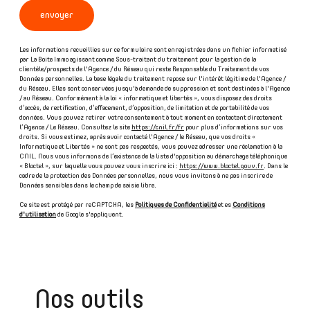
envoyer
Les informations recueillies sur ce formulaire sont enregistrées dans un fichier informatisé
par La Boite Immo agissant comme Sous-traitant du traitement pour la gestion de la
clientèle/prospects de l'Agence / du Réseau qui reste Responsable du Traitement de vos
Données personnelles. La base légale du traitement repose sur l'intérêt légitime de l'Agence /
du Réseau. Elles sont conservées jusqu'à demande de suppression et sont destinées à l'Agence
/ au Réseau. Conformément à la loi « informatique et libertés », vous disposez des droits
d’accès, de rectification, d’effacement, d’opposition, de limitation et de portabilité de vos
données. Vous pouvez retirer votre consentement à tout moment en contactant directement
l’Agence / Le Réseau. Consultez le site
https://cnil.fr/fr
pour plus d’informations sur vos
droits. Si vous estimez, après avoir contacté l'Agence / le Réseau, que vos droits «
Informatique et Libertés » ne sont pas respectés, vous pouvez adresser une réclamation à la
CNIL. Nous vous informons de l’existence de la liste d'opposition au démarchage téléphonique
« Bloctel », sur laquelle vous pouvez vous inscrire ici :
https://www.bloctel.gouv.fr
. Dans le
cadre de la protection des Données personnelles, nous vous invitons à ne pas inscrire de
Données sensibles dans le champ de saisie libre.
Ce site est protégé par reCAPTCHA, les
Politiques de Confidentialité
et es
Conditions
d'utilisation
de Google s'appliquent.
Nos outils