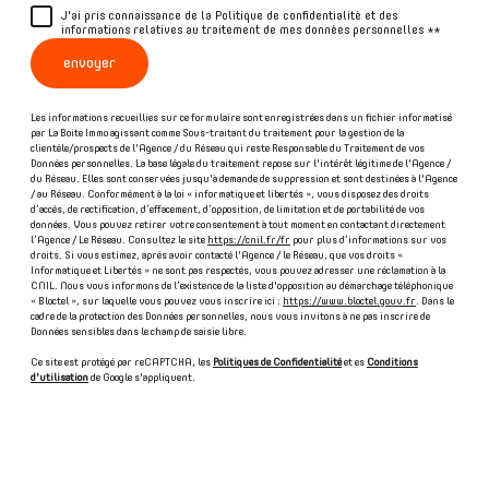
J'ai pris connaissance de la Politique de confidentialité et des
informations relatives au traitement de mes données personnelles **
envoyer
Les informations recueillies sur ce formulaire sont enregistrées dans un fichier informatisé
par La Boite Immo agissant comme Sous-traitant du traitement pour la gestion de la
clientèle/prospects de l'Agence / du Réseau qui reste Responsable du Traitement de vos
Données personnelles. La base légale du traitement repose sur l'intérêt légitime de l'Agence /
du Réseau. Elles sont conservées jusqu'à demande de suppression et sont destinées à l'Agence
/ au Réseau. Conformément à la loi « informatique et libertés », vous disposez des droits
d’accès, de rectification, d’effacement, d’opposition, de limitation et de portabilité de vos
données. Vous pouvez retirer votre consentement à tout moment en contactant directement
l’Agence / Le Réseau. Consultez le site
https://cnil.fr/fr
pour plus d’informations sur vos
droits. Si vous estimez, après avoir contacté l'Agence / le Réseau, que vos droits «
Informatique et Libertés » ne sont pas respectés, vous pouvez adresser une réclamation à la
CNIL. Nous vous informons de l’existence de la liste d'opposition au démarchage téléphonique
« Bloctel », sur laquelle vous pouvez vous inscrire ici :
https://www.bloctel.gouv.fr
. Dans le
cadre de la protection des Données personnelles, nous vous invitons à ne pas inscrire de
Données sensibles dans le champ de saisie libre.
Ce site est protégé par reCAPTCHA, les
Politiques de Confidentialité
et es
Conditions
d'utilisation
de Google s'appliquent.