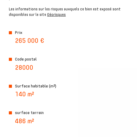
Les informations sur les risques auxquels ce bien est exposé sont
disponibles sur le site
Géorisques
plus d'informations sur
Prix
le quartier
265 000 €
Code postal
28000
bilan
énergétique
Surface habitable (m²)
140 m²
surface terrain
486 m²