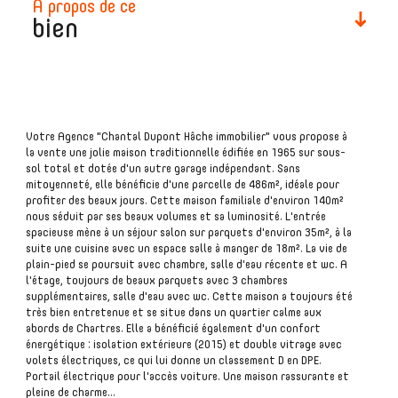
à propos de ce
bien
plus d'informations
Votre Agence "Chantal Dupont Hâche immobilier" vous propose à
financières
la vente une jolie maison traditionnelle édifiée en 1965 sur sous-
sol total et dotée d'un autre garage indépendant. Sans
mitoyenneté, elle bénéficie d'une parcelle de 486m², idéale pour
profiter des beaux jours. Cette maison familiale d'environ 140m²
nous séduit par ses beaux volumes et sa luminosité. L'entrée
spacieuse mène à un séjour salon sur parquets d'environ 35m², à la
plus de
suite une cuisine avec un espace salle à manger de 18m². La vie de
détails
plain-pied se poursuit avec chambre, salle d'eau récente et wc. A
l'étage, toujours de beaux parquets avec 3 chambres
supplémentaires, salle d'eau avec wc. Cette maison a toujours été
très bien entretenue et se situe dans un quartier calme aux
abords de Chartres. Elle a bénéficié également d'un confort
énergétique : isolation extérieure (2015) et double vitrage avec
volets électriques, ce qui lui donne un classement D en DPE.
la
Portail électrique pour l'accès voiture. Une maison rassurante et
copropriété
pleine de charme...