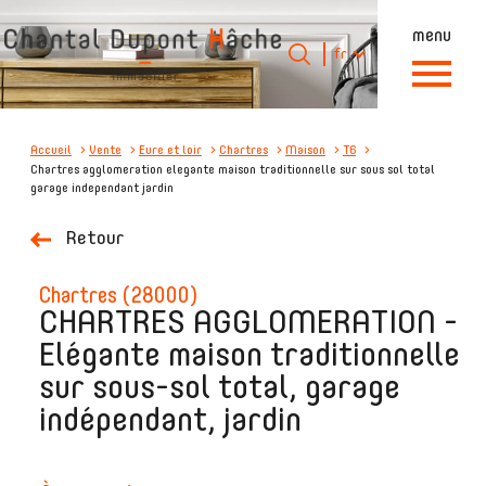
menu
Langue
Langue
fr
0
Accueil
fr
Accueil
Vente
Eure et loir
Chartres
Maison
T6
Chartres agglomeration elegante maison traditionnelle sur sous sol total
garage independant jardin
Retour
chartres (28000)
CHARTRES AGGLOMERATION -
Elégante maison traditionnelle
sur sous-sol total, garage
indépendant, jardin