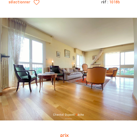
sélectionner
réf :
1018b
prix