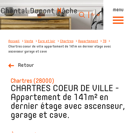
menu
Langue
Langue
fr
0
Accueil
fr
Accueil
Vente
Eure et loir
Chartres
Appartement
T6
Chartres coeur de ville appartement de 141m en dernier etage avec
ascenseur garage et cave
Retour
chartres (28000)
CHARTRES COEUR DE VILLE -
Appartement de 141m² en
dernier étage avec ascenseur,
garage et cave.