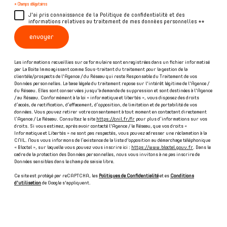
* Champs obligatoires
J'ai pris connaissance de la Politique de confidentialité et des
informations relatives au traitement de mes données personnelles **
envoyer
Les informations recueillies sur ce formulaire sont enregistrées dans un fichier informatisé
par La Boite Immo agissant comme Sous-traitant du traitement pour la gestion de la
clientèle/prospects de l'Agence / du Réseau qui reste Responsable du Traitement de vos
Données personnelles. La base légale du traitement repose sur l'intérêt légitime de l'Agence /
du Réseau. Elles sont conservées jusqu'à demande de suppression et sont destinées à l'Agence
/ au Réseau. Conformément à la loi « informatique et libertés », vous disposez des droits
d’accès, de rectification, d’effacement, d’opposition, de limitation et de portabilité de vos
données. Vous pouvez retirer votre consentement à tout moment en contactant directement
l’Agence / Le Réseau. Consultez le site
https://cnil.fr/fr
pour plus d’informations sur vos
droits. Si vous estimez, après avoir contacté l'Agence / le Réseau, que vos droits «
Informatique et Libertés » ne sont pas respectés, vous pouvez adresser une réclamation à la
CNIL. Nous vous informons de l’existence de la liste d'opposition au démarchage téléphonique
« Bloctel », sur laquelle vous pouvez vous inscrire ici :
https://www.bloctel.gouv.fr
. Dans le
cadre de la protection des Données personnelles, nous vous invitons à ne pas inscrire de
Données sensibles dans le champ de saisie libre.
Ce site est protégé par reCAPTCHA, les
Politiques de Confidentialité
et es
Conditions
d'utilisation
de Google s'appliquent.