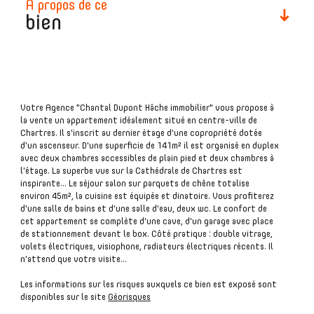
à propos de ce
bien
plus d'informations
Votre Agence "Chantal Dupont Hâche immobilier" vous propose à
financières
la vente un appartement idéalement situé en centre-ville de
Chartres. Il s'inscrit au dernier étage d'une copropriété dotée
d'un ascenseur. D'une superficie de 141m² il est organisé en duplex
avec deux chambres accessibles de plain pied et deux chambres à
l'étage. La superbe vue sur la Cathédrale de Chartres est
inspirante... Le séjour salon sur parquets de chêne totalise
plus de
environ 45m², la cuisine est équipée et dinatoire. Vous profiterez
détails
d'une salle de bains et d'une salle d'eau, deux wc. Le confort de
cet appartement se complète d'une cave, d'un garage avec place
de stationnement devant le box. Côté pratique : double vitrage,
volets électriques, visiophone, radiateurs électriques récents. Il
n'attend que votre visite...
Les informations sur les risques auxquels ce bien est exposé sont
la
disponibles sur le site
Géorisques
copropriété