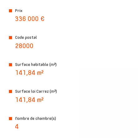
Prix
336 000 €
plus d'informations sur
le quartier
Code postal
28000
Surface habitable (m²)
bilan
141,84 m²
énergétique
Surface loi Carrez (m²)
141,84 m²
Nombre de chambre(s)
4