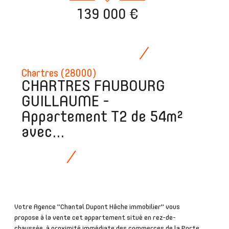
139 000 €
Chartres (28000)
CHARTRES FAUBOURG
GUILLAUME -
Appartement T2 de 54m²
avec...
Votre Agence "Chantal Dupont Hâche immobilier" vous
propose à la vente cet appartement situé en rez-de-
chaussée, à proximité immédiate des commerces de la Porte