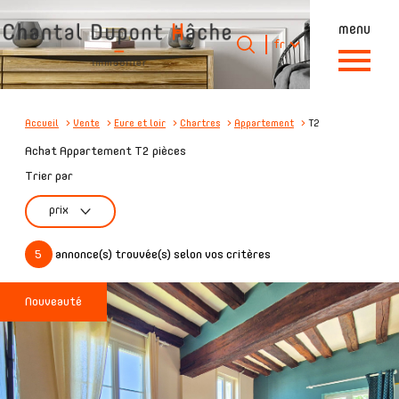
menu
Langue
Langue
fr
0
Accueil
fr
Accueil
Vente
Eure et loir
Chartres
Appartement
T2
Achat Appartement T2 pièces
Trier par
prix
5
annonce(s) trouvée(s) selon vos critères
Nouveauté