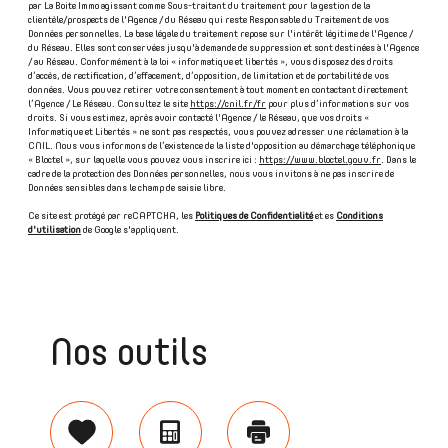
par La Boite Immo agissant comme Sous-traitant du traitement pour la gestion de la
clientèle/prospects de l'Agence / du Réseau qui reste Responsable du Traitement de vos
Données personnelles. La base légale du traitement repose sur l'intérêt légitime de l'Agence /
du Réseau. Elles sont conservées jusqu'à demande de suppression et sont destinées à l'Agence
/ au Réseau. Conformément à la loi « informatique et libertés », vous disposez des droits
d’accès, de rectification, d’effacement, d’opposition, de limitation et de portabilité de vos
données. Vous pouvez retirer votre consentement à tout moment en contactant directement
l’Agence / Le Réseau. Consultez le site
https://cnil.fr/fr
pour plus d’informations sur vos
droits. Si vous estimez, après avoir contacté l'Agence / le Réseau, que vos droits «
Informatique et Libertés » ne sont pas respectés, vous pouvez adresser une réclamation à la
CNIL. Nous vous informons de l’existence de la liste d'opposition au démarchage téléphonique
« Bloctel », sur laquelle vous pouvez vous inscrire ici :
https://www.bloctel.gouv.fr
. Dans le
cadre de la protection des Données personnelles, nous vous invitons à ne pas inscrire de
Données sensibles dans le champ de saisie libre.
Ce site est protégé par reCAPTCHA, les
Politiques de Confidentialité
et es
Conditions
d'utilisation
de Google s'appliquent.
Nos outils
Sélectionner
Calculatrice
Imprimer