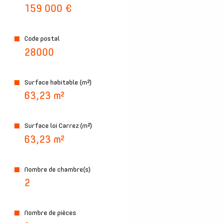
159 000 €
plus d'informations sur
le quartier
Code postal
28000
Surface habitable (m²)
bilan
63,23 m²
énergétique
Surface loi Carrez (m²)
63,23 m²
Nombre de chambre(s)
2
Nombre de pièces