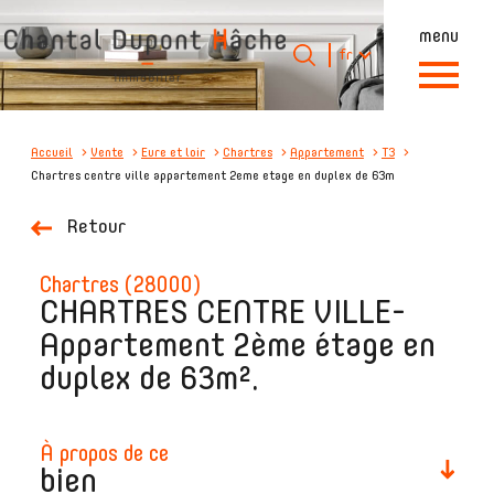
menu
Langue
Langue
fr
0
Accueil
fr
Accueil
Vente
Eure et loir
Chartres
Appartement
T3
Chartres centre ville appartement 2eme etage en duplex de 63m
Retour
chartres (28000)
CHARTRES CENTRE VILLE-
Appartement 2ème étage en
duplex de 63m².
à propos de ce
bien