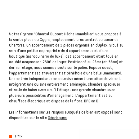
plus d'informations
Votre Agence "Chantal Dupont Hâche immobilier" vous propose à
financières
la vente place du Cygne, emplacement très central au coeur de
Chartres, un appartement de 3 pièces organisé en duplex. Situé au
sein d'une petite copropriété de 4 appartements et d'une
boutique (maroquinerie de luxe), cet appartement était loué en
meublé moyennant 760€ de loyer. Positionné au 2ème (et 3ème) et
dernier étage, nous sommes seuls sur le palier. Exposé ouest,
plus de
l'appartement est traversant et bénéficie d'une belle luminosité.
détails
Une entrée indépendante en coursive mène à une pièce de vie en L
intégrant une cuisine entièrement aménagée, chambre spacieuse
et salle de bains avec wc. A l'étage : une grande chambre avec
plusieurs possibilités d'aménagement. L'appartement est au
chauffage électrique et dispose de la fibre. DPE en D.
Les informations sur les risques auxquels ce bien est exposé sont
la
disponibles sur le site
Géorisques
copropriété
Prix