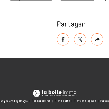
Partager
rimer
facebook
twitter
Plus
de
parta
Nos honoraires
Plan du site
Mentions légales
Parten
ion powered by Google