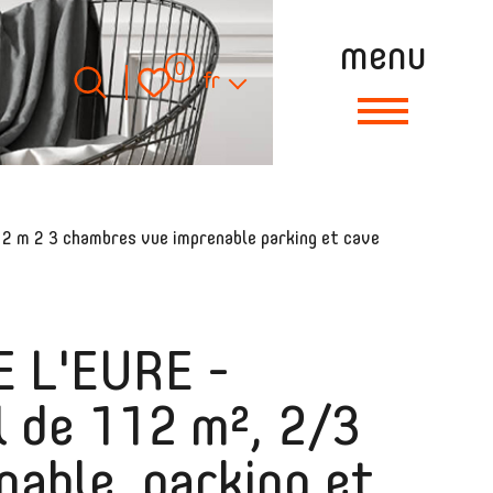
menu
Langue
0
fr
12 m 2 3 chambres vue imprenable parking et cave
 L'EURE -
l de 112 m², 2/3
able, parking et