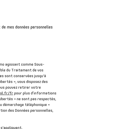
nt de mes données personnelles
 Immo agissant comme Sous-
able du Traitement de vos
les sont conservées jusqu'à
ibertés », vous disposez des
Vous pouvez retirer votre
il.fr/fr
pour plus d’informations
Libertés » ne sont pas respectés,
 au démarchage téléphonique «
ection des Données personnelles,
s'appliquent.