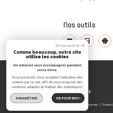
Nos outils
Sélectionner
Calculatrice
Imp
On en reste là
Comme beaucoup, notre site
utilise les cookies
On aimerait vous accompagner pendant
votre visite.
Se connecter
En poursuivant, vous acceptez l'utilisation des
cookies par ce site, afin de vous proposer des
contenus adaptés et réaliser des statistiques !
espace propriétaire
PARAMÉTRER
OK POUR MOI !
© 2022
Tous droits réservés
Traduct