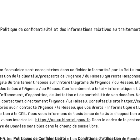
a Politique de confidentialité et des informations relatives au traiteme
 ce formulaire sont enregistrées dans un fichier informatisé par La Boite
estion de la clientèle/prospects de l'Agence / du Réseau qui reste Respons
ale du traitement repose sur l'intérêt légitime de l'Agence / du Réseau. El
estinées à l'Agence / au Réseau. Conformément à la loi « informatique et l
 d’effacement, d’opposition, de limitation et de portabilité de vos données. 
contactant directement l’Agence / Le Réseau. Consultez le site
https://cn
après avoir contacté l'Agence / le Réseau, que vos droits « Informatique et 
tion à la CNIL. Nous vous informons de l’existence de la liste d'opposition
z vous inscrire ici :
https://www.bloctel.gouv.fr
. Dans le cadre de la prot
ire de Données sensibles dans le champ de saisie libre.
HA, les
Politiques de Confidentialité
et es
Conditions d'utilisation
de Google 