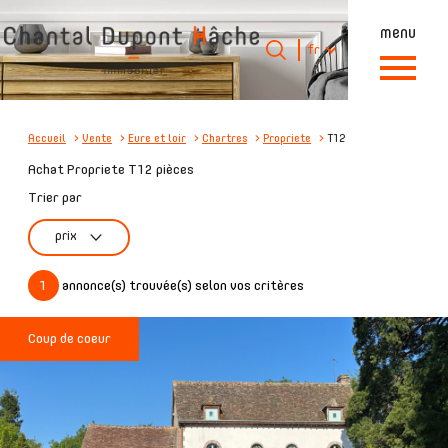
menu
Langue
Langue
fr
0
Accueil
fr
Accueil
Vente
Eure et loir
Chartres
Propriete
T12
Achat Propriete T12 pièces
Trier par
prix
1
annonce(s) trouvée(s) selon vos critères
Coup de coeur