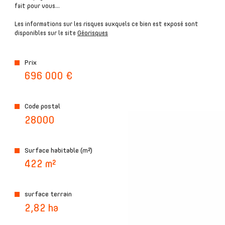
fait pour vous...
Les informations sur les risques auxquels ce bien est exposé sont
disponibles sur le site
Géorisques
plus d'informations sur
le quartier
Prix
696 000 €
Code postal
bilan
28000
énergétique
Surface habitable (m²)
422 m²
surface terrain
2,82 ha