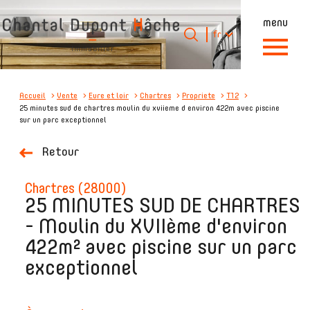
menu
Langue
Langue
fr
0
Accueil
fr
Accueil
Vente
Eure et loir
Chartres
Propriete
T12
25 minutes sud de chartres moulin du xviieme d environ 422m avec piscine
sur un parc exceptionnel
Retour
chartres (28000)
25 MINUTES SUD DE CHARTRES
- Moulin du XVIIème d'environ
422m² avec piscine sur un parc
exceptionnel