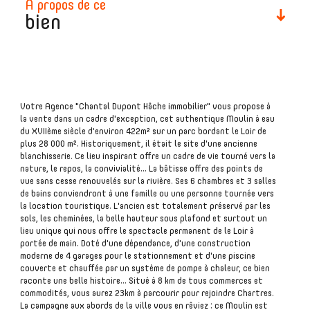
à propos de ce
bien
plus d'informations
Votre Agence "Chantal Dupont Hâche immobilier" vous propose à
financières
la vente dans un cadre d'exception, cet authentique Moulin à eau
du XVIIème siècle d'environ 422m² sur un parc bordant le Loir de
plus 28 000 m². Historiquement, il était le site d'une ancienne
blanchisserie. Ce lieu inspirant offre un cadre de vie tourné vers la
nature, le repos, la convivialité... La bâtisse offre des points de
vue sans cesse renouvelés sur la rivière. Ses 6 chambres et 3 salles
plus de
de bains conviendront à une famille ou une personne tournée vers
détails
la location touristique. L'ancien est totalement préservé par les
sols, les cheminées, la belle hauteur sous plafond et surtout un
lieu unique qui nous offre le spectacle permanent de le Loir à
portée de main. Doté d'une dépendance, d'une construction
moderne de 4 garages pour le stationnement et d'une piscine
couverte et chauffée par un système de pompe à chaleur, ce bien
raconte une belle histoire... Situé à 8 km de tous commerces et
la
commodités, vous aurez 23km à parcourir pour rejoindre Chartres.
copropriété
La campagne aux abords de la ville vous en rêviez : ce Moulin est