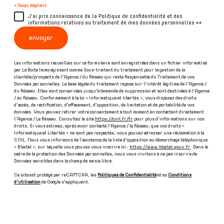
* Champs obligatoires
J'ai pris connaissance de la Politique de confidentialité et des
informations relatives au traitement de mes données personnelles **
envoyer
Les informations recueillies sur ce formulaire sont enregistrées dans un fichier informatisé
par La Boite Immo agissant comme Sous-traitant du traitement pour la gestion de la
clientèle/prospects de l'Agence / du Réseau qui reste Responsable du Traitement de vos
Données personnelles. La base légale du traitement repose sur l'intérêt légitime de l'Agence /
du Réseau. Elles sont conservées jusqu'à demande de suppression et sont destinées à l'Agence
/ au Réseau. Conformément à la loi « informatique et libertés », vous disposez des droits
d’accès, de rectification, d’effacement, d’opposition, de limitation et de portabilité de vos
données. Vous pouvez retirer votre consentement à tout moment en contactant directement
l’Agence / Le Réseau. Consultez le site
https://cnil.fr/fr
pour plus d’informations sur vos
droits. Si vous estimez, après avoir contacté l'Agence / le Réseau, que vos droits «
Informatique et Libertés » ne sont pas respectés, vous pouvez adresser une réclamation à la
CNIL. Nous vous informons de l’existence de la liste d'opposition au démarchage téléphonique
« Bloctel », sur laquelle vous pouvez vous inscrire ici :
https://www.bloctel.gouv.fr
. Dans le
cadre de la protection des Données personnelles, nous vous invitons à ne pas inscrire de
Données sensibles dans le champ de saisie libre.
Ce site est protégé par reCAPTCHA, les
Politiques de Confidentialité
et es
Conditions
d'utilisation
de Google s'appliquent.