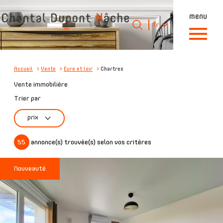
menu
Langue
Langue
fr
0
Accueil
fr
Accueil
Vente
Eure et loir
Chartres
Vente immobilière
Trier par
prix
55
annonce(s) trouvée(s) selon vos critères
Nouveauté