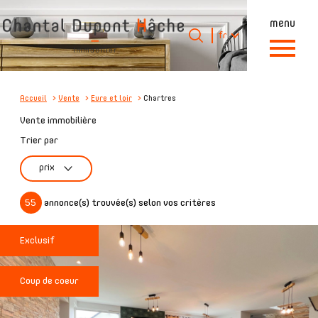
menu
Langue
Langue
fr
0
Accueil
fr
Accueil
Vente
Eure et loir
Chartres
Vente immobilière
Trier par
prix
55
annonce(s) trouvée(s) selon vos critères
Exclusif
Coup de coeur