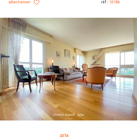
sélectionner
réf :
1018b
prix