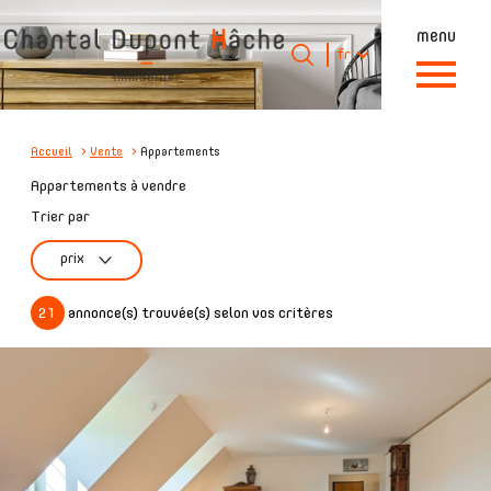
menu
Langue
Langue
fr
0
Accueil
fr
Accueil
Vente
Appartements
Appartements à vendre
Trier par
prix
21
annonce(s) trouvée(s) selon vos critères