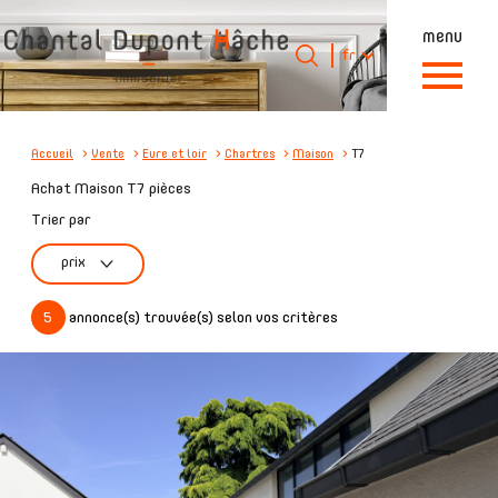
menu
Langue
Langue
fr
0
Accueil
fr
Accueil
Vente
Eure et loir
Chartres
Maison
T7
Achat Maison T7 pièces
Trier par
prix
5
annonce(s) trouvée(s) selon vos critères