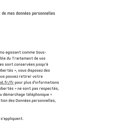
nt de mes données personnelles
 Immo agissant comme Sous-
able du Traitement de vos
les sont conservées jusqu'à
ibertés », vous disposez des
Vous pouvez retirer votre
il.fr/fr
pour plus d’informations
Libertés » ne sont pas respectés,
 au démarchage téléphonique «
ection des Données personnelles,
s'appliquent.