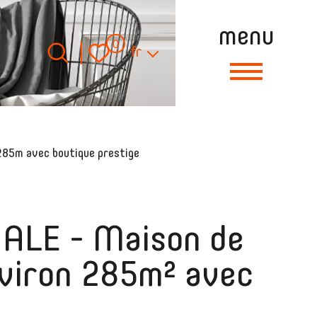
menu
Langue
0
fr
 285m avec boutique prestige
LE - Maison de
nviron 285m² avec