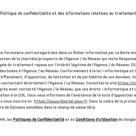
a Politique de confidentialité et des informations relatives au traiteme
 ce formulaire sont enregistrées dans un fichier informatisé par La Boite
estion de la clientèle/prospects de l'Agence / du Réseau qui reste Respons
ale du traitement repose sur l'intérêt légitime de l'Agence / du Réseau. El
estinées à l'Agence / au Réseau. Conformément à la loi « informatique et l
 d’effacement, d’opposition, de limitation et de portabilité de vos données. 
contactant directement l’Agence / Le Réseau. Consultez le site
https://cn
après avoir contacté l'Agence / le Réseau, que vos droits « Informatique et 
tion à la CNIL. Nous vous informons de l’existence de la liste d'opposition
z vous inscrire ici :
https://www.bloctel.gouv.fr
. Dans le cadre de la prot
ire de Données sensibles dans le champ de saisie libre.
HA, les
Politiques de Confidentialité
et es
Conditions d'utilisation
de Google 