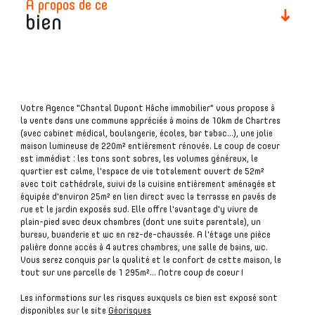
à propos de ce
bien
plus d'informations
Votre Agence "Chantal Dupont Hâche immobilier" vous propose à
financières
la vente dans une commune appréciée à moins de 10km de Chartres
(avec cabinet médical, boulangerie, écoles, bar tabac...), une jolie
maison lumineuse de 220m² entièrement rénovée. Le coup de coeur
est immédiat : les tons sont sobres, les volumes généreux, le
quartier est calme, l'espace de vie totalement ouvert de 52m²
avec toit cathédrale, suivi de la cuisine entièrement aménagée et
plus de
équipée d'environ 25m² en lien direct avec la terrasse en pavés de
détails
rue et le jardin exposés sud. Elle offre l'avantage d'y vivre de
plain-pied avec deux chambres (dont une suite parentale), un
bureau, buanderie et wc en rez-de-chaussée. A l'étage une pièce
palière donne accès à 4 autres chambres, une salle de bains, wc.
Vous serez conquis par la qualité et le confort de cette maison, le
tout sur une parcelle de 1 295m²... Notre coup de coeur !
la
Les informations sur les risques auxquels ce bien est exposé sont
copropriété
disponibles sur le site
Géorisques