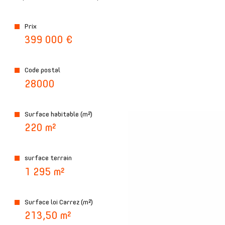
Prix
399 000 €
plus d'informations sur
le quartier
Code postal
28000
Surface habitable (m²)
bilan
énergétique
220 m²
surface terrain
1 295 m²
Surface loi Carrez (m²)
213,50 m²