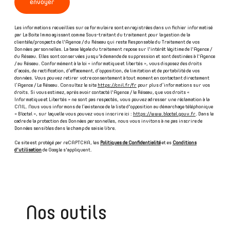
envoyer
Les informations recueillies sur ce formulaire sont enregistrées dans un fichier informatisé
par La Boite Immo agissant comme Sous-traitant du traitement pour la gestion de la
clientèle/prospects de l'Agence / du Réseau qui reste Responsable du Traitement de vos
Données personnelles. La base légale du traitement repose sur l'intérêt légitime de l'Agence /
du Réseau. Elles sont conservées jusqu'à demande de suppression et sont destinées à l'Agence
/ au Réseau. Conformément à la loi « informatique et libertés », vous disposez des droits
d’accès, de rectification, d’effacement, d’opposition, de limitation et de portabilité de vos
données. Vous pouvez retirer votre consentement à tout moment en contactant directement
l’Agence / Le Réseau. Consultez le site
https://cnil.fr/fr
pour plus d’informations sur vos
droits. Si vous estimez, après avoir contacté l'Agence / le Réseau, que vos droits «
Informatique et Libertés » ne sont pas respectés, vous pouvez adresser une réclamation à la
CNIL. Nous vous informons de l’existence de la liste d'opposition au démarchage téléphonique
« Bloctel », sur laquelle vous pouvez vous inscrire ici :
https://www.bloctel.gouv.fr
. Dans le
cadre de la protection des Données personnelles, nous vous invitons à ne pas inscrire de
Données sensibles dans le champ de saisie libre.
Ce site est protégé par reCAPTCHA, les
Politiques de Confidentialité
et es
Conditions
d'utilisation
de Google s'appliquent.
Nos outils