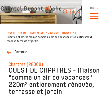
menu
Langue
Langue
fr
0
Accueil
fr
Accueil
Vente
Eure et loir
Chartres
Maison
T7
Ouest de chartres maison comme un air de vacances 220m entierement
renovee terrasse et jardin
Retour
chartres (28000)
OUEST DE CHARTRES - Maison
"comme un air de vacances"
220m² entièrement rénovée,
terrasse et jardin