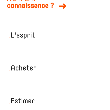
Et si on faisait
connaissance ?
.
L'esprit
.
Acheter
.
Estimer