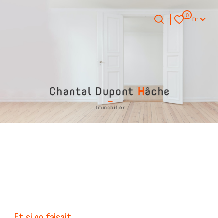
Langue
0
fr
Langue
0
Accueil
fr