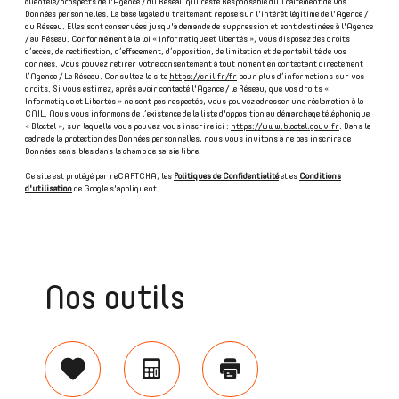
clientèle/prospects de l'Agence / du Réseau qui reste Responsable du Traitement de vos
Données personnelles. La base légale du traitement repose sur l'intérêt légitime de l'Agence /
du Réseau. Elles sont conservées jusqu'à demande de suppression et sont destinées à l'Agence
/ au Réseau. Conformément à la loi « informatique et libertés », vous disposez des droits
d’accès, de rectification, d’effacement, d’opposition, de limitation et de portabilité de vos
données. Vous pouvez retirer votre consentement à tout moment en contactant directement
l’Agence / Le Réseau. Consultez le site
https://cnil.fr/fr
pour plus d’informations sur vos
droits. Si vous estimez, après avoir contacté l'Agence / le Réseau, que vos droits «
Informatique et Libertés » ne sont pas respectés, vous pouvez adresser une réclamation à la
CNIL. Nous vous informons de l’existence de la liste d'opposition au démarchage téléphonique
« Bloctel », sur laquelle vous pouvez vous inscrire ici :
https://www.bloctel.gouv.fr
. Dans le
cadre de la protection des Données personnelles, nous vous invitons à ne pas inscrire de
Données sensibles dans le champ de saisie libre.
Ce site est protégé par reCAPTCHA, les
Politiques de Confidentialité
et es
Conditions
d'utilisation
de Google s'appliquent.
Nos outils
Sélectionner
Calculatrice
Imprimer