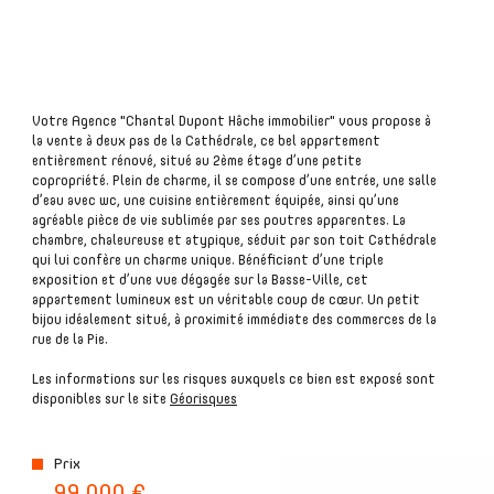
plus d'informations
Votre Agence "Chantal Dupont Hâche immobilier" vous propose à
financières
la vente à deux pas de la Cathédrale, ce bel appartement
entièrement rénové, situé au 2ème étage d’une petite
copropriété. Plein de charme, il se compose d’une entrée, une salle
d’eau avec wc, une cuisine entièrement équipée, ainsi qu’une
agréable pièce de vie sublimée par ses poutres apparentes. La
chambre, chaleureuse et atypique, séduit par son toit Cathédrale
plus de
qui lui confère un charme unique. Bénéficiant d’une triple
détails
exposition et d’une vue dégagée sur la Basse-Ville, cet
appartement lumineux est un véritable coup de cœur. Un petit
bijou idéalement situé, à proximité immédiate des commerces de la
rue de la Pie.
Les informations sur les risques auxquels ce bien est exposé sont
disponibles sur le site
Géorisques
la
copropriété
Prix