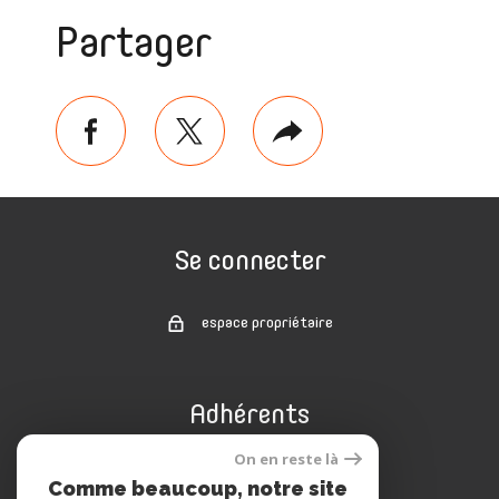
Partager
facebook
twitter
Plus
de
partage
Se connecter
espace propriétaire
Adhérents
On en reste là
Comme beaucoup, notre site