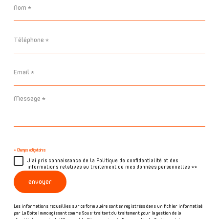
Nom
*
Téléphone
*
Email
*
Message
*
* Champs obligatoires
J'ai pris connaissance de la Politique de confidentialité et des
informations relatives au traitement de mes données personnelles **
envoyer
Les informations recueillies sur ce formulaire sont enregistrées dans un fichier informatisé
par La Boite Immo agissant comme Sous-traitant du traitement pour la gestion de la