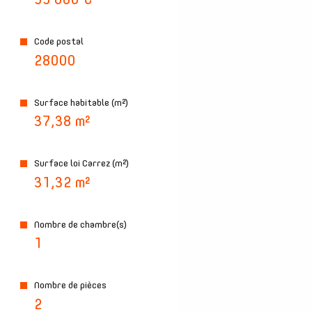
99 000 €
plus d'informations sur
Code postal
le quartier
28000
Surface habitable (m²)
37,38 m²
bilan
énergétique
Surface loi Carrez (m²)
31,32 m²
Nombre de chambre(s)
1
Nombre de pièces
2