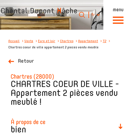
menu
Langue
Langue
fr
0
Accueil
fr
Accueil
Vente
Eure et loir
Chartres
Appartement
T2
Chartres coeur de ville appartement 2 pieces vendu meuble
Retour
chartres (28000)
CHARTRES COEUR DE VILLE -
Appartement 2 pièces vendu
meublé !
à propos de ce
bien