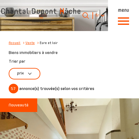
menu
Langue
Langue
fr
0
Accueil
fr
Accueil
Vente
Eure et loir
Biens immobiliers à vendre
Trier par
prix
57
annonce(s) trouvée(s) selon vos critères
Nouveauté