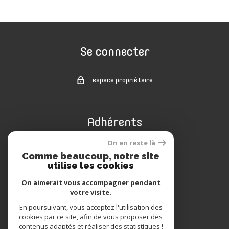
Se connecter
espace propriétaire
Adhérents
On en reste là
Comme beaucoup, notre site
utilise les cookies
On aimerait vous accompagner pendant
votre visite.
En poursuivant, vous acceptez l'utilisation des
cookies par ce site, afin de vous proposer des
© 2022
Tous droits réservés
contenus adaptés et réaliser des statistiques !