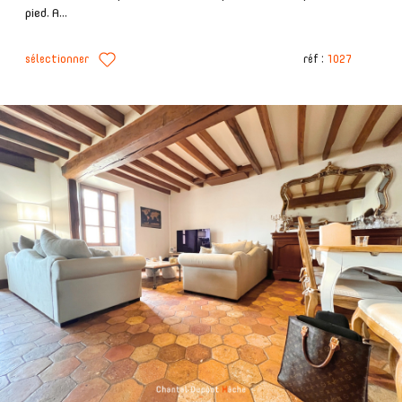
pied. A...
sélectionner
réf :
1027